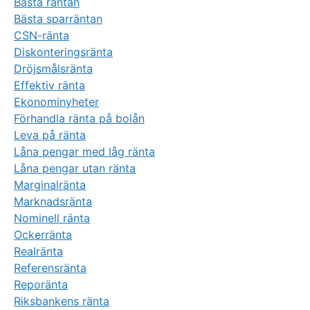
Bästa räntan
Bästa sparräntan
CSN-ränta
Diskonteringsränta
Dröjsmålsränta
Effektiv ränta
Ekonominyheter
Förhandla ränta på bolån
Leva på ränta
Låna pengar med låg ränta
Låna pengar utan ränta
Marginalränta
Marknadsränta
Nominell ränta
Ockerränta
Realränta
Referensränta
Reporänta
Riksbankens ränta