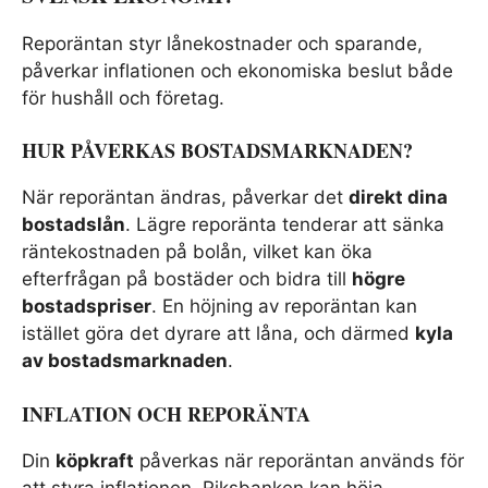
Reporäntan styr lånekostnader och sparande,
påverkar inflationen och ekonomiska beslut både
för hushåll och företag.
HUR PÅVERKAS BOSTADSMARKNADEN?
När reporäntan ändras, påverkar det
direkt dina
bostadslån
. Lägre reporänta tenderar att sänka
räntekostnaden på bolån, vilket kan öka
efterfrågan på bostäder och bidra till
högre
bostadspriser
. En höjning av reporäntan kan
istället göra det dyrare att låna, och därmed
kyla
av bostadsmarknaden
.
INFLATION OCH REPORÄNTA
Din
köpkraft
påverkas när reporäntan används för
att styra inflationen. Riksbanken kan höja