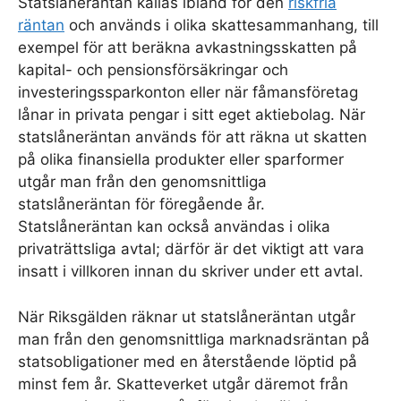
Statslåneräntan kallas ibland för den
riskfria
räntan
och används i olika skattesammanhang, till
exempel för att beräkna avkastningsskatten på
kapital- och pensionsförsäkringar och
investeringssparkonton eller när fåmansföretag
lånar in privata pengar i sitt eget aktiebolag. När
statslåneräntan används för att räkna ut skatten
på olika finansiella produkter eller sparformer
utgår man från den genomsnittliga
statslåneräntan för föregående år.
Statslåneräntan kan också användas i olika
privaträttsliga avtal; därför är det viktigt att vara
insatt i villkoren innan du skriver under ett avtal.
När Riksgälden räknar ut statslåneräntan utgår
man från den genomsnittliga marknadsräntan på
statsobligationer med en återstående löptid på
minst fem år. Skatteverket utgår däremot från