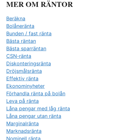
MER OM RÄNTOR
Beräkna
Bolåneränta
Bunden / fast ränta
Bästa räntan
Bästa sparräntan
CSN-ränta
Diskonteringsränta
Dröjsmålsränta
Effektiv ränta
Ekonominyheter
Förhandla ränta på bolån
Leva på ränta
Låna pengar med låg ränta
Låna pengar utan ränta
Marginalränta
Marknadsränta
Nominell ränta