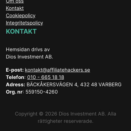
Om oss
Kontakt
Cookiepolicy
Integritetspolicy
KONTAKT
Hemsidan drivs av
Dios Investment AB.
E-post:
kontakt@affiliatehackers.se
Telefon
:
010 - 665 18 18
Adress:
BÄCKÅKERSVÄGEN 4, 432 48 VARBERG
Org. nr
: 559150-4260
Copyright © 2026 Dios Investment AB. Alla
rättigheter reserverade.