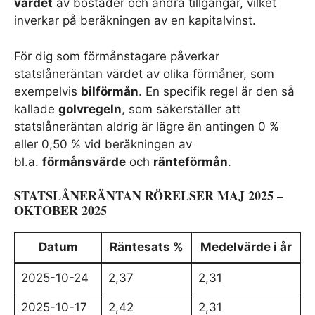
värdet
av bostäder och andra tillgångar, vilket
inverkar på beräkningen av en kapitalvinst.
För dig som förmånstagare påverkar
statslåneräntan värdet av olika förmåner, som
exempelvis
bilförmån
. En specifik regel är den så
kallade
golvregeln
, som säkerställer att
statslåneräntan aldrig är lägre än antingen 0 %
eller 0,50 % vid beräkningen av
bl.a.
förmånsvärde
och
ränteförmån
.
STATSLÅNERÄNTAN RÖRELSER MAJ 2025 –
OKTOBER 2025
Datum
Räntesats %
Medelvärde i år
2025-10-24
2,37
2,31
2025-10-17
2,42
2,31