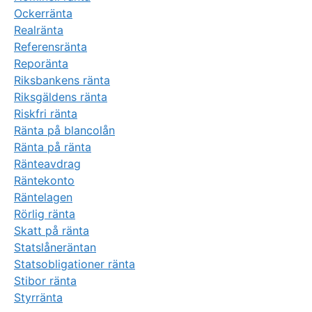
Ockerränta
Realränta
Referensränta
Reporänta
Riksbankens ränta
Riksgäldens ränta
Riskfri ränta
Ränta på blancolån
Ränta på ränta
Ränteavdrag
Räntekonto
Räntelagen
Rörlig ränta
Skatt på ränta
Statslåneräntan
Statsobligationer ränta
Stibor ränta
Styrränta